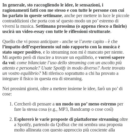
In generale, sto raccogliendo le idee, le sensazioni, i
ragionamenti fatti con me stesso e con tutte le persone con cui
ho parlato in queste settimane
, anche per mettere in luce le piccole
contraddizioni che porta con sé questo modo un po’ estremo di
viversi la musica.
Settimana prossima (o appena riesco a finirlo)
uscirà un video-essay con tutte le riflessioni strutturate
.
Quello che vi posso anticipare - anche se l’avete capito - è che
l’impatto dell’esperimento sul mio rapporto con la musica è
stato super positivo
, e lo streaming non mi è mancato per niente.
Mi aspetto però di riuscire a trovare un equilibrio, e
vorrei sapere
da voi
:
come bilanciate l’uso dello streaming con un ascolto più
attento e personale? Usate Spotify in modo diverso? Avete trovato
un vostro equilibrio?
Mi riferisco soprattutto a chi ha provato a
integrare il fisico in questa era di streaming.
Nei prossimi giorni, oltre a mettere insieme le idee, farò un po’ di
cose:
Cercherò di pensare a
un modo un po’ meno estremo
per
fare la stessa cosa (e.g., MP3, Bandcamp o cose così)
Esplorerò le varie proposte di piattaforme streaming
oltre
a Spotify, partendo da QoBuz che mi sembra una proposta
molto allineata con questo approccio più cosciente alla