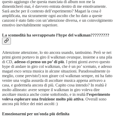
questo aggiungo che questa manciata di album non me la
dimenticherò mai, è davvero entrata dentro di me emotivamente.
Sarà anche per il contesto dell’esperimento? Magari la cosa è
amplificata, ma sicuramente ogni ascolto che ho dato a queste
canzoni è stato fatto con un’attenzione diversa, e un coinvolgimento
emotivo inevitabilmente superiore.
La scomodità ha sovrappesato l’hype del walkman?????????
Attenzione attenzione, lo sto ancora usando, tantissimo. Però se nei
primi giorni portavo in giro il walkman ovunque, insieme a una pila
di CD,
adesso ci penso un po’ di più
. I primi giorni avevo questo
hype di andare in giro col walkman, che è un po’ scemato, e adesso
magari esco senza musica in alcune situazioni. Paradossalmente (o
meglio, come previsto!) non girare col walkman sempre, mi ha fatto
venire una voglia assurda di ascoltare musica appena arrivavo a
casa, e godermela ancora di più. Capito cosa intendo? In realtà è
molto allineato: avere sempre il walkman in giro voleva dire
ascoltare musica anche come sottofondo, e in realtà
l’esperimento
voleva esplorare una fruizione molto più attiva
. Overall sono
ancora più felice dei miei ascolti :)
Emozionarmi per un'onda più definita