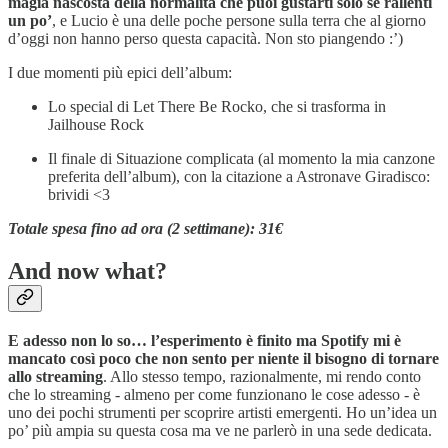
magia nascosta della normalità che puoi gustarti solo se rallenti
un po’
, e Lucio è una delle poche persone sulla terra che al giorno
d’oggi non hanno perso questa capacità. Non sto piangendo :’)
I due momenti più epici dell’album:
Lo special di Let There Be Rocko, che si trasforma in
Jailhouse Rock
Il finale di Situazione complicata (al momento la mia canzone
preferita dell’album), con la citazione a Astronave Giradisco:
brividi <3
Totale spesa fino ad ora (2 settimane): 31€
And now what?
E adesso non lo so… l’esperimento è finito ma Spotify mi è
mancato così poco che non sento per niente il bisogno di tornare
allo streaming
. Allo stesso tempo, razionalmente, mi rendo conto
che lo streaming - almeno per come funzionano le cose adesso - è
uno dei pochi strumenti per scoprire artisti emergenti. Ho un’idea un
po’ più ampia su questa cosa ma ve ne parlerò in una sede dedicata.