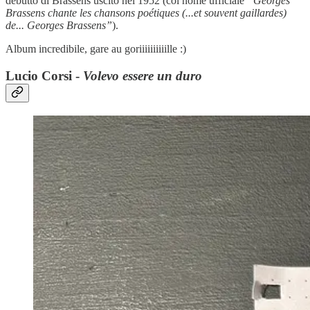
debutto di Brassens uscito nel 1952 (col nome ufficiale
“Georges
Brassens chante les chansons poétiques (...et souvent gaillardes)
de... Georges Brassens”
).
Album incredibile, gare au goriiiiiiiiiille :)
Lucio Corsi -
Volevo essere un duro