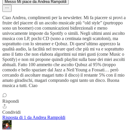
Messo Mi piace da Andrea Rampoldi
Ciao Andrea, complimenti per la newsletter. Mi fa piacere si provi a
fruire del piacere di un ascolto musicale più “old style” (purtroppo
sono un boomer) con comunicazioni bidirezionali e meno
univocamente imposte da Spotify o simili. Negli ultimi anni ascolto
musica con LP, pochi CD (sono a centinaia negli scatoloni), ma
soprattutto con lo streamer e Qobuz. Di quest’ultimo apprezzo la
qualità audio, la facilità nel trovare quel che più mi va e soprattutto
amo il fatto che non elabora algoritmi sui miei gusti (come Music o
Spotify) e non mi propone quindi playlist sulla base dei miei ascolti
abituali. Fatto 100 ammetto che ascolto Qubuz al 95% (troppo
comodo e bello spaziare dal Jazz a Neil Young a Fossati… però
cercando di ascoltare magari tutto il disco) il restante 5% con il mio
amato giradischi, magari comprando ogni tanto un disco. Buona
musica a tutti. Ciao
Rispondi
Condividi
Risposta di 1 da Andrea Rampoldi