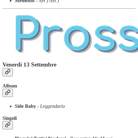
Memento
-
AH ) AH )
Venerdì 13 Settembre
Album
Side Baby
-
Leggendario
Singoli