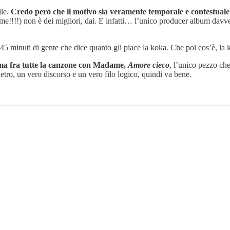
ile.
Credo però che il motivo sia veramente temporale e contestuale
 me!!!!) non è dei migliori, dai. E infatti… l’unico producer album dav
ca 45 minuti di gente che dice quanto gli piace la koka. Che poi cos’è, l
ma fra tutte la canzone con Madame,
Amore cieco
, l’unico pezzo ch
etro, un vero discorso e un vero filo logico, quindi va bene.