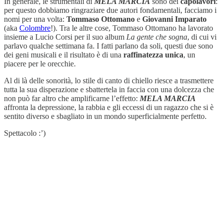
In generale, le strumentali di
MELA MARCIA
sono dei
capolavori
:
per questo dobbiamo ringraziare due autori fondamentali, facciamo i
nomi per una volta:
Tommaso Ottomano
e
Giovanni Imparato
(aka
Colombre
!). Tra le altre cose, Tommaso Ottomano ha lavorato
insieme a Lucio Corsi per il suo album
La gente che sogna
, di cui vi
parlavo qualche settimana fa. I fatti parlano da soli, questi due sono
dei geni musicali e il risultato è di una
raffinatezza unica
, un
piacere per le orecchie.
Al di là delle sonorità, lo stile di canto di chiello riesce a trasmettere
tutta la sua disperazione e sbattertela in faccia con una dolcezza che
non può far altro che amplificarne l’effetto:
MELA MARCIA
affronta la depressione, la rabbia e gli eccessi di un ragazzo che si è
sentito diverso e sbagliato in un mondo superficialmente perfetto.
Spettacolo :’)