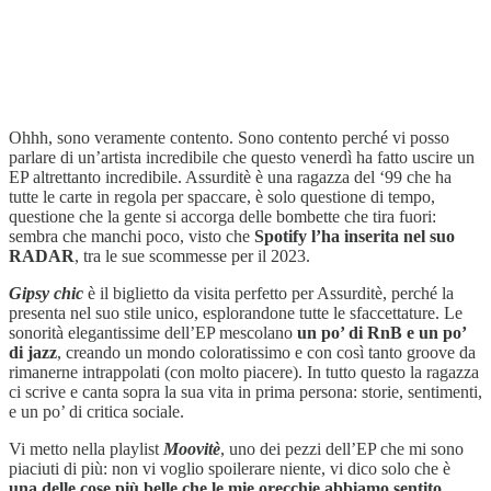
Ohhh, sono veramente contento. Sono contento perché vi posso
parlare di un’artista incredibile che questo venerdì ha fatto uscire un
EP altrettanto incredibile. Assurditè è una ragazza del ‘99 che ha
tutte le carte in regola per spaccare, è solo questione di tempo,
questione che la gente si accorga delle bombette che tira fuori:
sembra che manchi poco, visto che
Spotify l’ha inserita nel suo
RADAR
, tra le sue scommesse per il 2023.
Gipsy chic
è il biglietto da visita perfetto per Assurditè, perché la
presenta nel suo stile unico, esplorandone tutte le sfaccettature. Le
sonorità elegantissime dell’EP mescolano
un po’ di RnB e un po’
di jazz
, creando un mondo coloratissimo e con così tanto groove da
rimanerne intrappolati (con molto piacere). In tutto questo la ragazza
ci scrive e canta sopra la sua vita in prima persona: storie, sentimenti,
e un po’ di critica sociale.
Vi metto nella playlist
Moovitè
, uno dei pezzi dell’EP che mi sono
piaciuti di più: non vi voglio spoilerare niente, vi dico solo che è
una delle cose più belle che le mie orecchie abbiamo sentito