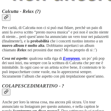
Calcutta - Relax (?)
Per carità, di Calcutta non ci si può mai fidare, perchè un paio di
anni fa aveva scritto “presto nuova musica” e poi non è uscito niente
di niente... però quest’anno ha annunciato un vero tour nei palazzetti
(finalmente!), e la
probabilità
che i concerti ruotino intorno a un
nuovo album è
molto alta
. Dobbiamo aspettarci un album
chiamato
Relax
nei prossimi due mesi? Mi sa proprio di si :’)
Cosa mi aspetto
: qualcosa sulla riga di
Evergreen
, un po’ più pop
dei suoi inizi, ma sempre con la scrittura di Calcutta che per me è
inimitabile. In ogni caso se un artista scrive bene, il contenuto te lo
può impacchettare come vuole, ma lo apprezzerai sempre.
Sicuramente l’album che aspetto con più trepidazione quest’anno.
COLAPESCEDIMARTINO - ?
Anche per loro la stessa cosa, ma ancora più sicura. Un tour
annunciato su Instagram per questo autunno, e nella caption le
parole
“canteremo un disco nuovo”
. Due settimane fa vi parlavo