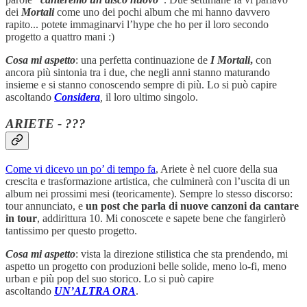
dei
Mortali
come uno dei pochi album che mi hanno davvero
rapito... potete immaginarvi l’hype che ho per il loro secondo
progetto a quattro mani :)
Cosa mi aspetto
: una perfetta continuazione de
I Mortali
,
con
ancora più sintonia tra i due, che negli anni stanno maturando
insieme e si stanno conoscendo sempre di più. Lo si può capire
ascoltando
Considera
,
il loro ultimo singolo.
ARIETE - ???
Come vi dicevo un po’ di tempo fa
, Ariete è nel cuore della sua
crescita e trasformazione artistica, che culminerà con l’uscita di un
album nei prossimi mesi (teoricamente). Sempre lo stesso discorso:
tour annunciato, e
un post che parla di nuove canzoni da cantare
in tour
, addirittura 10. Mi conoscete e sapete bene che fangirlerò
tantissimo per questo progetto.
Cosa mi aspetto
: vista la direzione stilistica che sta prendendo, mi
aspetto un progetto con produzioni belle solide, meno lo-fi, meno
urban e più pop del suo storico. Lo si può capire
ascoltando
UN’ALTRA ORA
.