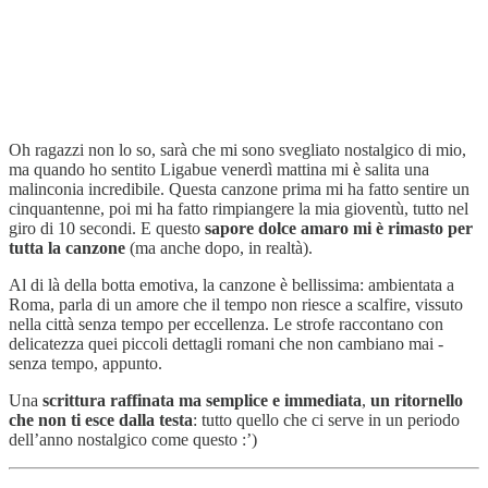
Oh ragazzi non lo so, sarà che mi sono svegliato nostalgico di mio,
ma quando ho sentito Ligabue venerdì mattina mi è salita una
malinconia incredibile. Questa canzone prima mi ha fatto sentire un
cinquantenne, poi mi ha fatto rimpiangere la mia gioventù, tutto nel
giro di 10 secondi. E questo
sapore dolce amaro mi è rimasto per
tutta la canzone
(ma anche dopo, in realtà).
Al di là della botta emotiva, la canzone è bellissima: ambientata a
Roma, parla di un amore che il tempo non riesce a scalfire, vissuto
nella città senza tempo per eccellenza. Le strofe raccontano con
delicatezza quei piccoli dettagli romani che non cambiano mai -
senza tempo, appunto.
Una
scrittura raffinata ma semplice e immediata
,
un ritornello
che non ti esce dalla testa
: tutto quello che ci serve in un periodo
dell’anno nostalgico come questo :’)