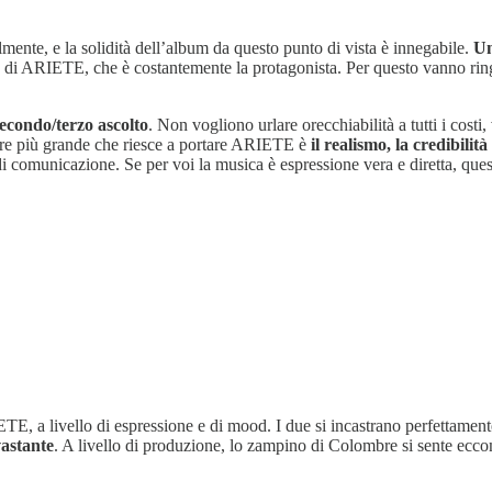
lmente, e la solidità dell’album da questo punto di vista è innegabile.
Un
oce di ARIETE, che è costantemente la protagonista. Per questo vanno r
econdo/terzo ascolto
. Non vogliono urlare orecchiabilità a tutti i costi
ore più grande che riesce a portare ARIETE è
il realismo, la credibilit
di comunicazione. Se per voi la musica è espressione vera e diretta, que
TE, a livello di espressione e di mood. I due si incastrano perfettamente 
astante
. A livello di produzione, lo zampino di Colombre si sente ecco