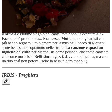
Lo ammetto, prima di vederlo a X-Factor non avevo mai sentito
Matteo Alieno
, e me ne vergogno. Quando ho recuperato i suoi due
album su Spotify (2020 e 2022), mi sono reso conto di essere
arrivato in ritardo, troppo:
Matteo vede e vive la musica
esattamente come piace a me
: concept, testi, musica, attitudine,
stile... tutto. Inutile dire che è una grandissima ispirazione!
Normale
è l’ultimo singolo del cantautore dopo l’avventura a X-
Factor, ed è prodotto da...
Francesco Motta
, uno degli artisti che
più hanno segnato il mio amore per la musica. Il tocco di Motta si
sente benissimo, soprattutto nelle strofe.
La canzone è quasi un
biglietto da visita
per Matteo, sia come persona, che come cantante,
che come musicista. Bellissima ragazzi, davvero bellissima, ma con
un duo così non poteva uscire in nessun altro modo :’)
IRBIS - Preghiera