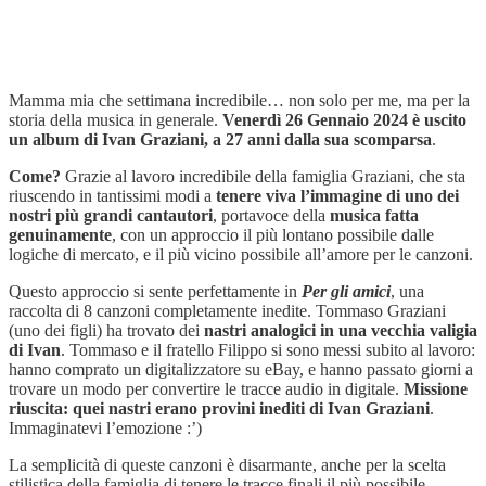
Mamma mia che settimana incredibile… non solo per me, ma per la
storia della musica in generale.
Venerdì 26 Gennaio 2024 è uscito
un album di Ivan Graziani, a 27 anni dalla sua scomparsa
.
Come?
Grazie al lavoro incredibile della famiglia Graziani, che sta
riuscendo in tantissimi modi a
tenere viva l’immagine di uno dei
nostri più grandi cantautori
, portavoce della
musica fatta
genuinamente
, con un approccio il più lontano possibile dalle
logiche di mercato, e il più vicino possibile all’amore per le canzoni.
Questo approccio si sente perfettamente in
Per gli amici
, una
raccolta di 8 canzoni completamente inedite. Tommaso Graziani
(uno dei figli) ha trovato dei
nastri analogici in una vecchia valigia
di Ivan
. Tommaso e il fratello Filippo si sono messi subito al lavoro:
hanno comprato un digitalizzatore su eBay, e hanno passato giorni a
trovare un modo per convertire le tracce audio in digitale.
Missione
riuscita: quei nastri erano provini inediti di Ivan Graziani
.
Immaginatevi l’emozione :’)
La semplicità di queste canzoni è disarmante, anche per la scelta
stilistica della famiglia di tenere le tracce finali il più possibile