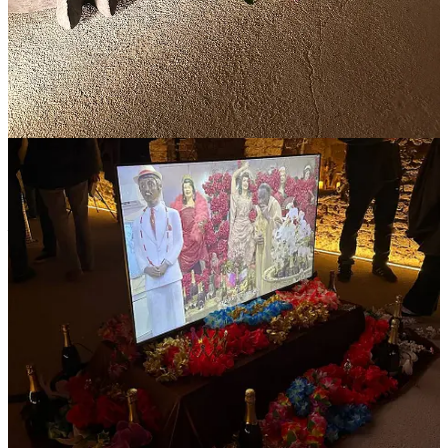
Niente ragazzi, sono rimasto folgorato da quello che è successo.
Non vi resta che godervi le due canzoni (che metto nella playlist),
guardarvi i video su Instagram...
e venire a sentirlo a Milano al
Santeria, Sabato 3 Febbraio.
È anche gratis
! Se passate fatemelo sapere :)
Qui la registrazione per l’evento:
Tatum Rush, Sabato 3 Febbraio
Matteo Alieno - Normale