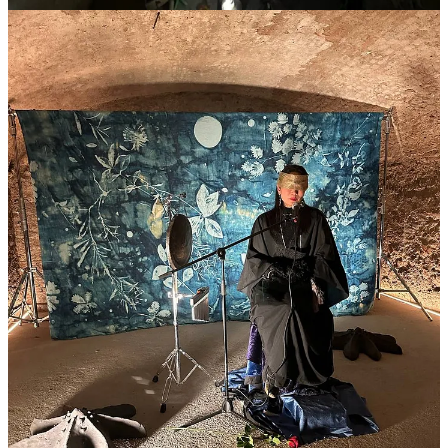
Questo mega-progetto artistico è un mix di arte e musica, come
di fatto Tatum ha sempre fatto
, anche se in modo meno esplicito.
La musica di Tatum è arte in senso ampio, catturata da parole e
melodie, e questo progetto ci ha solo evidenziato una cosa che è
sempre stata sotto i nostri occhi.
Cosa dire delle canzoni
? La scelta di un EP così concettuale, in cui
due sole tracce si complementano e si bilanciano in modo tale da
creare completezza, è
geniale
.
Una cosa che mi ha fatto impazzire sono
i fiati
in entrambe le
canzoni, che riscaldano tantissimo il suono con una raffinatezza
incredibile, e fanno diventare le
strumentali imponenti ma
eleganti
. Magia.
E poi va be, le melodie vocali sono come al solito un delirio totale:
mi chiedo sempre
come faccia a concepire delle linee così fresche
su qualsiasi
strumentale, perché non c’è mai stata una volta in cui ha tirato fuori
una melodia prevedibile. Questo è talento puro.