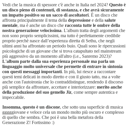
Vedi che la musica di spessore c'è anche in Italia nel 2024?
Questo è
un disco pieno di contenuti, di sostanza, e che avrà sicuramente
un impatto positivo su un sacco di ascoltatori
. È un disco che
affronta principalmente il tema della
depressione
e della
salute
mentale
, ma è anche un disco che
racconta tutte le ombre della
nostra generazione velocissima
. L'album tratta degli argomenti che
non sono proprio semplicissimi, ma tutto è perfettamente credibile
proprio perchè nasce dall’esperienza diretta di Sethu, che negli
ultimi anni ha affrontato un periodo buio. Quali sono le ripercussioni
psicologiche di un giovane che si trova catapultato nel mainstream
più aggressivo da un momento all'altro (i.e., Sanremo 2023)?
L'album parte dalla sua esperienza personale ma parla un
linguaggio molto universale che permette di entrare in sintonia
con questi messaggi importanti
. In più, lui riesce a raccontare
questi temi delicati in modo diretto e con il giusto tatto, ma a volte
anche con l'autoironia che lo contraddistingue, rendendo il discorso
più semplice da affrontare, accettare e interiorizzare:
merito anche
della produzione del suo gemello Jiz
, come sempre autentica e
impeccabile.
Insomma, questo è un discone
, che sotto una superficie di musica
gggggiovane e veloce cela un mondo molto più oscuro e complesso
di quello che sembra. Che poi è una bella metafora della
Generazione Z! Fortissimo :)