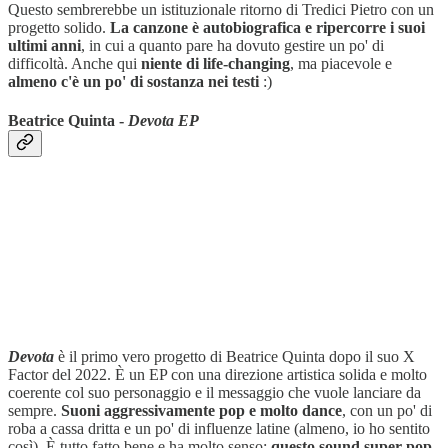
Questo sembrerebbe un istituzionale ritorno di Tredici Pietro con un
progetto solido.
La canzone è autobiografica e ripercorre i suoi
ultimi anni
, in cui a quanto pare ha dovuto gestire un po' di
difficoltà. Anche qui
niente di life-changing
, ma piacevole e
almeno c'è un po' di sostanza nei testi
:)
Beatrice Quinta -
Devota EP
Devota
è il primo vero progetto di Beatrice Quinta dopo il suo X
Factor del 2022. È un EP con una direzione artistica solida e molto
coerente col suo personaggio e il messaggio che vuole lanciare da
sempre.
Suoni aggressivamente pop e molto dance
, con un po' di
roba a cassa dritta e un po' di influenze latine (almeno, io ho sentito
così). È tutto fatto bene e ha molto senso:
questo sound super pop