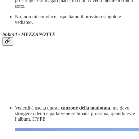
po’ cringe. Poi magari piace, ma non ci vedo niente di solido
sotto.
No, non mi convince, aspettiamo il prossimo singolo e
vediamo.
bnkr44 - MEZZANOTTE
Venerdì è uscita questa
canzone della madonna
, ma devo
stringere i denti e parlarvene settimana prossima, quando esce
l’album. HYPE