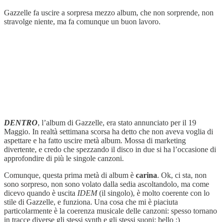
Gazzelle fa uscire a sorpresa mezzo album, che non sorprende, non
stravolge niente, ma fa comunque un buon lavoro.
DENTRO
, l’album di Gazzelle, era stato annunciato per il 19
Maggio. In realtà settimana scorsa ha detto che non aveva voglia di
aspettare e ha fatto uscire metà album. Mossa di marketing
divertente, e credo che spezzando il disco in due si ha l’occasione di
approfondire di più le singole canzoni.
Comunque, questa prima metà di album è
carina
. Ok, ci sta, non
sono sorpreso, non sono volato dalla sedia ascoltandolo, ma come
dicevo quando è uscita
IDEM
(il singolo), è molto coerente con lo
stile di Gazzelle, e funziona. Una cosa che mi è piaciuta
particolarmente è la coerenza musicale delle canzoni: spesso tornano
in tracce diverse gli stessi synth e gli stessi suoni: bello :)