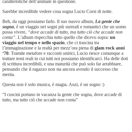
caratteristiche dell’animale in questione.
Sarebbe incredibile vedere cosa sogna Lucio Corsi di notte.
Beh, da oggi possiamo farlo. Il suo nuovo album,
La gente che
sogna
, è un viaggio nei sogni più surreali e romantici che un uomo
possa vivere,
“dove accade di tutto, ma tutto ciò che accade non
conta”
. L’album rispecchia tutto quello che dicevo sopra:
un
viaggio nel tempo e nello spazio
, che ci trascina tra
l’immaginazione e la realtà per mezz’ora piena di
glam rock anni
‘70
. Tramite metafore e racconti onirici, Lucio riesce comunque a
trattare temi reali in cui tutti noi possiamo identificarci. Ha delle doti
di scrittura incredibili, e una maturità che può solo far arrabbiare,
pensando che il ragazzo non sta ancora avendo il successo che
merita.
Questa non è solo musica, è magia. Anzi, è un sogno :)
“I cuscini portano in vacanza la gente che sogna, dove accade di
tutto, ma tutto ciò che accade non conta”