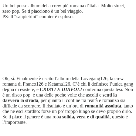
Un bel posse album della crew più romana d’Italia. Molto street,
zero pop. Se ti piacciono è un bel viaggio.
PS: Il “sanpietrini” counter è esploso.
Ok, sì. Finalmente è uscito l’album della Lovegang126, la crew
romana di Franco126 e Ketama126. C’è chi li definisce l’unica gang
degna di esistere, e
CRISTI E DIAVOLI
conferma questa tesi. Non
è un disco pop, è una delle poche volte che ascolti e
senti la
davvero la strada
, per quanto il confine tra realtà e romanzo sia
difficile da scorgere. Il risultato è un’ora di
romanità assoluta
, tanto
che ne esci stordito: forse un po’ troppo lungo se devo proprio dirlo.
Se ti piace il genere è una roba
solida, vera e di qualità
, questo è
l’importante.